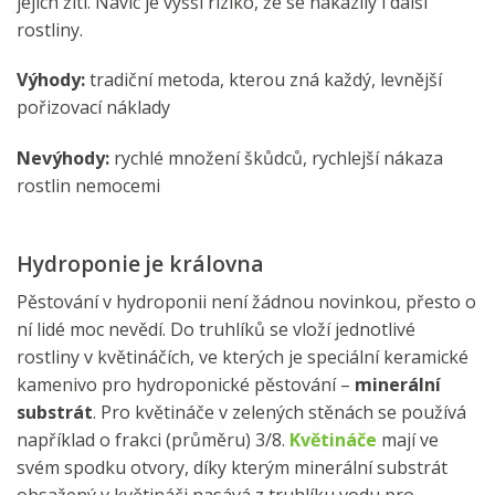
jejich žití. Navíc je vyšší riziko, že se nakazily i další
rostliny.
Výhody:
tradiční metoda, kterou zná každý, levnější
pořizovací náklady
Nevýhody:
rychlé množení škůdců, rychlejší nákaza
rostlin nemocemi
Hydroponie je královna
Pěstování v hydroponii není žádnou novinkou, přesto o
ní lidé moc nevědí. Do truhlíků se vloží jednotlivé
rostliny v květináčích, ve kterých je speciální keramické
kamenivo pro hydroponické pěstování –
minerální
substrát
. Pro květináče v zelených stěnách se používá
například o frakci (průměru) 3/8.
Květináče
mají ve
svém spodku otvory, díky kterým minerální substrát
obsažený v květináči nasává z truhlíku vodu pro