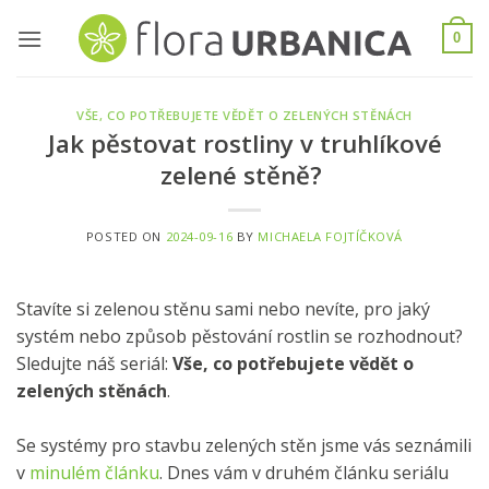
Skip
to
0
content
VŠE, CO POTŘEBUJETE VĚDĚT O ZELENÝCH STĚNÁCH
Jak pěstovat rostliny v truhlíkové
zelené stěně?
POSTED ON
2024-09-16
BY
MICHAELA FOJTÍČKOVÁ
Stavíte si zelenou stěnu sami nebo nevíte, pro jaký
systém nebo způsob pěstování rostlin se rozhodnout?
Sledujte náš seriál:
Vše, co potřebujete vědět o
zelených stěnách
.
Se systémy pro stavbu zelených stěn jsme vás seznámili
v
minulém článku
. Dnes vám v druhém článku seriálu