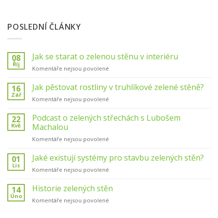
POSLEDNÍ ČLÁNKY
Jak se starat o zelenou stěnu v interiéru
08
Říj
u
Komentáře nejsou povolené
textu
s
Jak pěstovat rostliny v truhlíkové zelené stěně?
16
názvem
Zář
u
Komentáře nejsou povolené
Jak
textu
se
s
Podcast o zelených střechách s Lubošem
22
starat
názvem
Kvě
Machalou
o
Jak
zelenou
u
Komentáře nejsou povolené
pěstovat
stěnu
textu
rostliny
v
s
Jaké existují systémy pro stavbu zelených stěn?
v
01
interiéru
názvem
truhlíkové
Lis
u
Komentáře nejsou povolené
Podcast
zelené
textu
o
stěně?
s
Historie zelených stěn
14
zelených
názvem
Úno
střechách
u
Komentáře nejsou povolené
Jaké
s
textu
existují
Lubošem
s