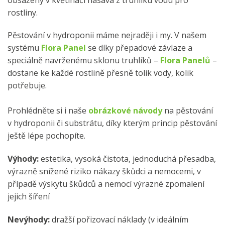
rostliny.
Pěstování v hydroponii máme nejraději i my. V našem
systému
Flora Panel
se díky přepadové závlaze a
speciálně navrženému sklonu truhlíků –
Flora Panelů
–
dostane ke každé rostlině přesně tolik vody, kolik
potřebuje.
Prohlédněte si i naše
obrázkové návody
na pěstování
v hydroponii či substrátu, díky kterým princip pěstování
ještě lépe pochopíte.
Výhody:
estetika, vysoká čistota, jednoduchá přesadba,
výrazně snížené riziko nákazy škůdci a nemocemi, v
případě výskytu škůdců a nemocí výrazné zpomalení
jejich šíření
Nevýhody:
dražší pořizovací náklady (v ideálním