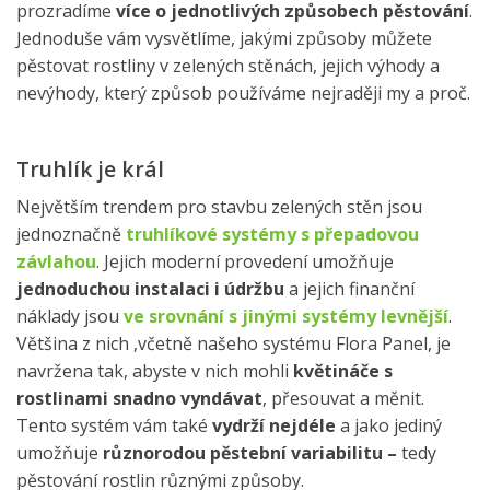
prozradíme
více o jednotlivých způsobech pěstování
.
Jednoduše vám vysvětlíme, jakými způsoby můžete
pěstovat rostliny v zelených stěnách, jejich výhody a
nevýhody, který způsob používáme nejraději my a proč.
Truhlík je král
Největším trendem pro stavbu zelených stěn jsou
jednoznačně
truhlíkové systémy s přepadovou
závlahou
. Jejich moderní provedení umožňuje
jednoduchou instalaci i údržbu
a jejich finanční
náklady jsou
ve srovnání s jinými systémy levnější
.
Většina z nich ,včetně našeho systému Flora Panel, je
navržena tak, abyste v nich mohli
květináče s
rostlinami snadno vyndávat
, přesouvat a měnit.
Tento systém vám také
vydrží nejdéle
a jako jediný
umožňuje
různorodou pěstební variabilitu –
tedy
pěstování rostlin různými způsoby.