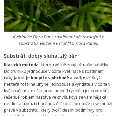
Květináče Flora Pot s rostlinami pěstovanými v
substrátu, vložené v truhlíku Flora Panel.
Substrát: dobrý sluha, zlý pán
Klasická metoda
, kterou věrně znají už naše babičky.
Do truhlíku jednoduše vložíte květináče s rostlinami
tak, jak si je koupíte v obchodě a zalijete
. Když
některá rostlina uhyne, jednoduše ji vyndáte a vložíte v
květináči novou. Na první pohled rychlé a jednoduché
řešení. Problém nastává ve chvíli, když se vám nějaká
rostlinka nakazí chorobou či škůdci, protože ti se množí
právě v substrátu, který tvoří ideální podmínky pro