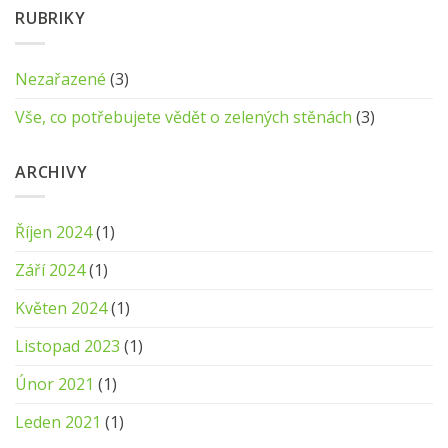
systémy
Machalou
názvem
RUBRIKY
pro
Historie
stavbu
zelených
zelených
stěn
stěn?
Nezařazené
(3)
Vše, co potřebujete vědět o zelených stěnách
(3)
ARCHIVY
Říjen 2024
(1)
Září 2024
(1)
Květen 2024
(1)
Listopad 2023
(1)
Únor 2021
(1)
Leden 2021
(1)