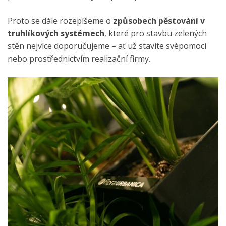
Proto se dále rozepíšeme o
způsobech pěstování v
truhlíkových systémech
, které pro stavbu zelených
stěn nejvíce doporučujeme – ať už stavíte svépomocí
nebo prostřednictvím realizační firmy.