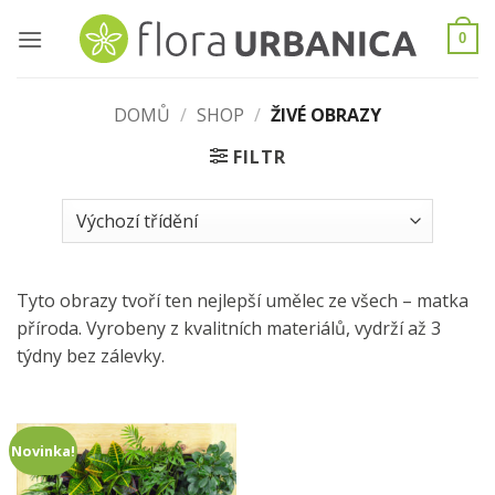
Skip
to
0
content
DOMŮ
/
SHOP
/
ŽIVÉ OBRAZY
FILTR
Tyto obrazy tvoří ten nejlepší umělec ze všech – matka
příroda. Vyrobeny z kvalitních materiálů, vydrží až 3
týdny bez zálevky.
Novinka!