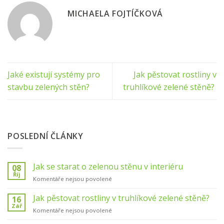
MICHAELA FOJTÍČKOVÁ
Jaké existují systémy pro
Jak pěstovat rostliny v
stavbu zelených stěn?
truhlíkové zelené stěně?
POSLEDNÍ ČLÁNKY
Jak se starat o zelenou stěnu v interiéru
08
Říj
u
Komentáře nejsou povolené
textu
s
Jak pěstovat rostliny v truhlíkové zelené stěně?
16
názvem
Zář
u
Komentáře nejsou povolené
Jak
textu
se