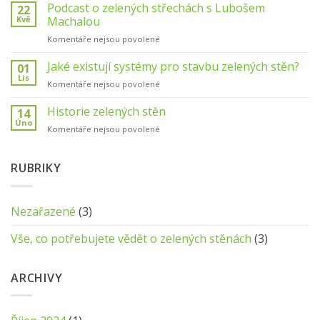
s
Podcast o zelených střechách s Lubošem
22
starat
názvem
Kvě
Machalou
o
Jak
zelenou
u
Komentáře nejsou povolené
pěstovat
stěnu
textu
rostliny
v
s
Jaké existují systémy pro stavbu zelených stěn?
v
01
interiéru
názvem
truhlíkové
Lis
u
Komentáře nejsou povolené
Podcast
zelené
textu
o
stěně?
s
Historie zelených stěn
14
zelených
názvem
Úno
střechách
u
Komentáře nejsou povolené
Jaké
s
textu
existují
Lubošem
s
systémy
Machalou
názvem
RUBRIKY
pro
Historie
stavbu
zelených
zelených
stěn
stěn?
Nezařazené
(3)
Vše, co potřebujete vědět o zelených stěnách
(3)
ARCHIVY