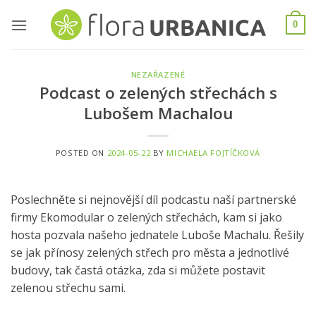
Skip
to
0
content
NEZAŘAZENÉ
Podcast o zelených střechách s
Lubošem Machalou
POSTED ON
2024-05-22
BY
MICHAELA FOJTÍČKOVÁ
Poslechněte si nejnovější díl podcastu naší partnerské
firmy Ekomodular o zelených střechách, kam si jako
hosta pozvala našeho jednatele Luboše Machalu. Řešily
se jak přínosy zelených střech pro města a jednotlivé
budovy, tak častá otázka, zda si můžete postavit
zelenou střechu sami.