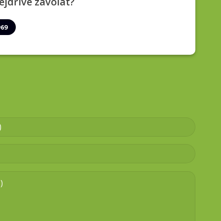
ejdříve zavolat?
969