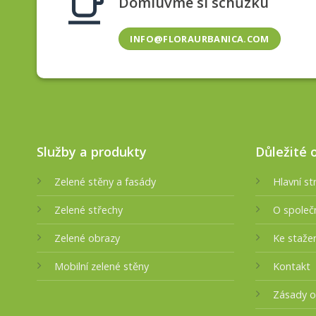
Domluvme si schůzku
INFO@FLORAURBANICA.COM
Služby a produkty
Důležité 
Zelené stěny a fasády
Hlavní st
Zelené střechy
O společ
Zelené obrazy
Ke staže
Mobilní zelené stěny
Kontakt
Zásady o