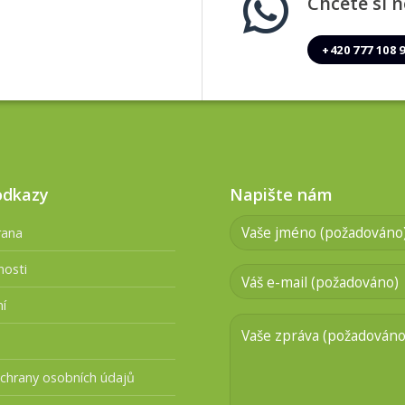
Chcete si n
+420 777 108 
odkazy
Napište nám
rana
nosti
ní
chrany osobních údajů