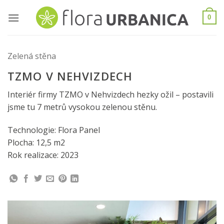
Skip
to
0
content
Zelená stěna
TZMO V NEHVIZDECH
Interiér firmy TZMO v Nehvizdech hezky ožil – postavili
jsme tu 7 metrů vysokou zelenou stěnu.
Technologie: Flora Panel
Plocha: 12,5 m2
Rok realizace: 2023