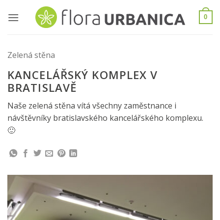
Skip
to
0
content
Zelená stěna
KANCELÁŘSKÝ KOMPLEX V
BRATISLAVĚ
Naše zelená stěna vítá všechny zaměstnance i
návštěvníky bratislavského kancelářského komplexu.
🙂