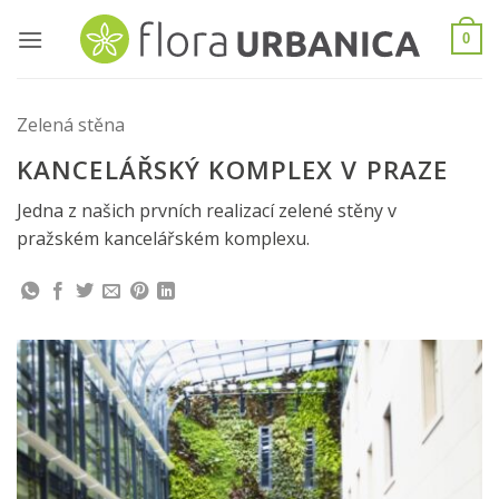
Skip
to
0
content
Zelená stěna
KANCELÁŘSKÝ KOMPLEX V PRAZE
Jedna z našich prvních realizací zelené stěny v
pražském kancelářském komplexu.