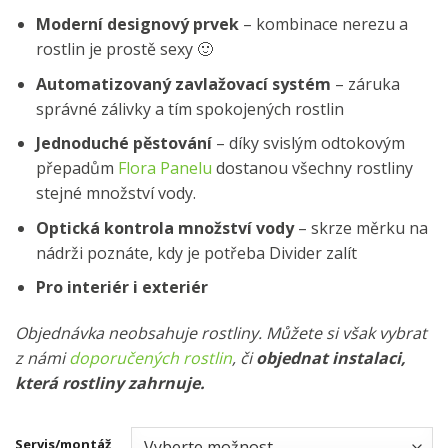
Moderní designový prvek
– kombinace nerezu a
rostlin je prostě sexy 🙂
Automatizovaný zavlažovací systém
– záruka
správné zálivky a tím spokojených rostlin
Jednoduché pěstování
– díky svislým odtokovým
přepadům
Flora Panelu
dostanou všechny rostliny
stejné množství vody.
Optická kontrola množství vody
– skrze měrku na
nádrži poznáte, kdy je potřeba Divider zalít
Pro interiér i exteriér
Objednávka neobsahuje rostliny. Můžete si však vybrat
z námi
doporučených rostlin
, či
objednat instalaci,
která rostliny zahrnuje.
Servis/montáž